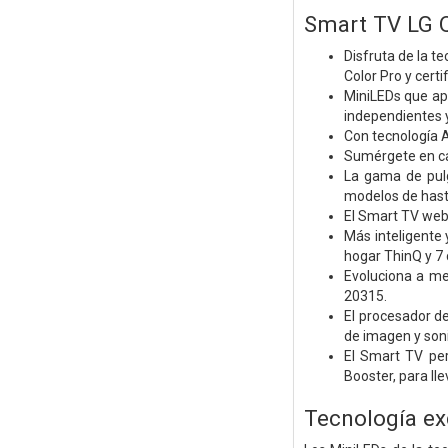
Smart TV LG 
Disfruta de la 
Color Pro y cert
MiniLEDs que apo
independientes y
Con tecnología A
Sumérgete en cad
La gama de pulg
modelos de hasta
El Smart TV web
Más inteligente 
hogar ThinQ y 7 
Evoluciona a m
20315.
El procesador d
de imagen y soni
El Smart TV per
Booster, para ll
Tecnología ex