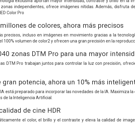
nología exclusiva aportan mayor intensidad, contraste y brillo en la i
zonas independientes, ofrece imágenes nítidas. Además, disfruta de
ED Color Pro
millones de colores, ahora más precisos
ás precisos, incluso en imágenes en movimiento gracias a la tecnol
 el 100% volumen de color2 y ofrecen una gran precisión en la reproducc
040 zonas DTM Pro para una mayor intensidad
as DTM Pro trabajan juntos para controlar la luz con precisión, ofre
 gran potencia, ahora un 10% más inteligen
IA está preparado para incorporar las novedades de la IA. Maximiza la 
de la Inteligencia Artificial.
 calidad de cine HDR
icamente el color, el brillo y el contraste y eleva la calidad de ima