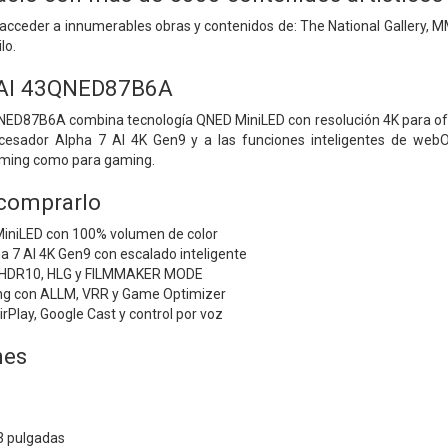
e acceder a innumerables obras y contenidos de: The National Gallery,
lo.
 AI 43QNED87B6A
NED87B6A combina tecnología QNED MiniLED con resolución 4K para ofrec
rocesador Alpha 7 AI 4K Gen9 y a las funciones inteligentes de web
aming como para gaming.
 comprarlo
iniLED con 100% volumen de color
 7 AI 4K Gen9 con escalado inteligente
 HDR10, HLG y FILMMAKER MODE
ng con ALLM, VRR y Game Optimizer
Play, Google Cast y control por voz
nes
3 pulgadas