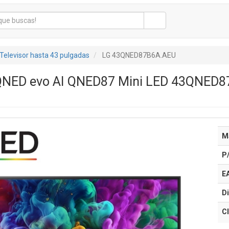
Televisor hasta 43 pulgadas
LG 43QNED87B6A.AEU
 QNED evo AI QNED87 Mini LED 43QNED87
M
P
E
Di
Cl