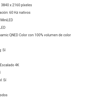
D 3840 x 2160 píxeles
ación: 60 Hz nativos
 MiniLED
 LED
ynamic QNED Color con 100% volumen de color
: Sí
 Escalado 4K
í
: Sí
modos