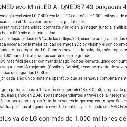
QNED evo MiniLED AI QNED87 43 pulgadas 
tecnología exclusiva LG QNED evo MiniLED con más de 1.000 millones de
ificada con el 100% volumen de color por Intertek.
rtan mayor intensidad, contraste y brillo en la imagen, junto al análi
 hasta 800 nits de luminosidad.
nti-reflejos: reduce el 94% de los reflejos3 ofreciendo una gran calidad 
a escena con la mejor calidad de imagen Dolby Vision y el sonido envol
adas más amplia de LG. Cuanto mayor es la pulgada, más importante
 100" para disfrutar de tus contenidos a lo grande.
OS más fácil de usar con mando Magic Pointer Remote, único con punt
y seguro: con IA mejorada (Copilot y Gemini), reconocimiento de voz, r
capas de seguridad LG Shield.
ejor cada año: único sistema operativo que se renueva completamen
e gran potencia ahora 10% más inteligente6 (4K α8 Gen3), preparado pa
do, trabajando en 2.040 zonas independientes a través de la Inteligencia 
fecto para gaming: disfruta la experiencia gaming con mayor fluid
evar tus partidas al siguiente nivel. Compatible y certificado con AMD 
clusiva de LG con más de 1.000 millones de