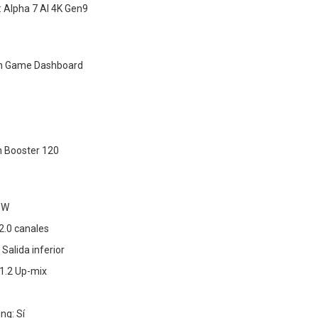
 Alpha 7 AI 4K Gen9
on Game Dashboard
n Booster 120
 W
2.0 canales
 Salida inferior
.1.2 Up-mix
ng: Sí