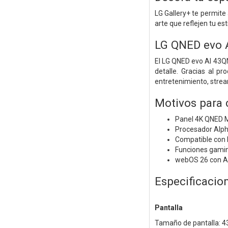
LG Gallery+ te permit
arte que reflejen tu esti
LG QNED evo
El LG QNED evo AI 43Q
detalle. Gracias al p
entretenimiento, stre
Motivos para
Panel 4K QNED M
Procesador Alpha
Compatible con
Funciones gami
webOS 26 con Air
Especificacio
Pantalla
Tamaño de pantalla: 4