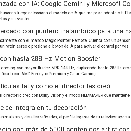
zada con IA: Google Gemini y Microsoft Co
buscas y luego selecciona el modelo de IA que mejor se adapte a ti. El
tos y relevantes.
mercado con puntero inalámbrico para una n
 fácilmente con el mando Magic Pointer Remote. Cuenta con un senso
un ratón aéreo o presiona el botón de IA para activar el control por voz.
 con hasta 288 Hz Motion Booster
a gaming con mayor fluidez VRR 144 Hz, duplicando hasta 288Hz gracia
ertificado con AMD Freesync Premium y Cloud Gaming.
elículas tal y como el director las creó
 el director lo creó con Dolby Vision y el modo FILMMAKER que mantiene 
e se integra en tu decoración
nimalistas y detalles refinados, el perfil elegante de tu televisor aporta
acio con más de 5000 contenidos artísticos