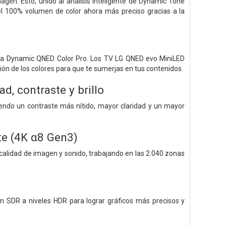
magen. Esto, unido al análisis inteligente de Dynamic Tone
l 100% volumen de color ahora más preciso gracias a la
ogía Dynamic QNED Color Pro. Los TV LG QNED evo MiniLED
ión de los colores para que te sumerjas en tus contenidos.
, contraste y brillo
ciendo un contraste más nítido, mayor claridad y un mayor
te (4K α8 Gen3)
calidad de imagen y sonido, trabajando en las 2.040 zonas
gen SDR a niveles HDR para lograr gráficos más precisos y