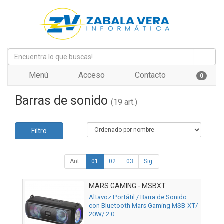
Menú
Acceso
Contacto
0
Barras de sonido
(19 art.)
Filtro
Ant.
01
02
03
Sig.
MARS GAMING - MSBXT
Altavoz Portátil / Barra de Sonido
con Bluetooth Mars Gaming MSB-XT/
20W/ 2.0