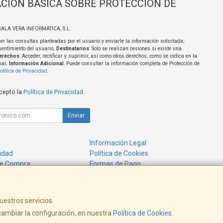
CIÓN BÁSICA SOBRE PROTECCIÓN DE
BALA VERA INFORMATICA, S.L.
er las consultas planteadas por el usuario y enviarle la información solicitada;
sentimiento del usuario;
Destinatarios
: Solo se realizan cesiones si existe una
erechos
: Acceder, rectificar y suprimir, así como otros derechos, como se indica en la
nal;
Información Adicional
: Puede consultar la información completa de Protección de
olítica de Privacidad
.
acepto la
Política de Privacidad
.
Enviar
Información Legal
cidad
Política de Cookies
de Compra
Formas de Pago
uestros servicios.
ambiar la configuración, en nuestra
Política de Cookies
.
, , , , España. - C.I.F.: B21672183 - Tfno: