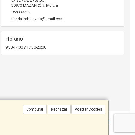
C/ VERJA, 2 - BAJO
30870
MAZARRÓN
,
Murcia
968333292
tienda.zabalavera@gmail.com
Horario
9:30-14:00 y 17:30-20:00
Configurar
Rechazar
Aceptar Cookies