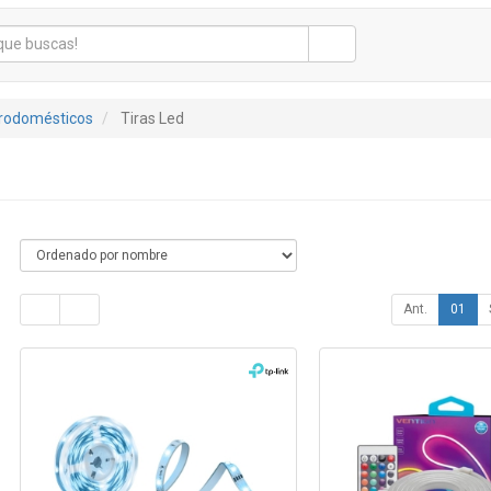
trodomésticos
Tiras Led
Ant.
01