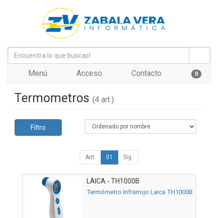
Menú
Acceso
Contacto
0
Termometros
(4 art.)
Filtro
Ant.
01
Sig.
LAICA - TH1000B
Termómetro Infrarrojo Laica TH1000B