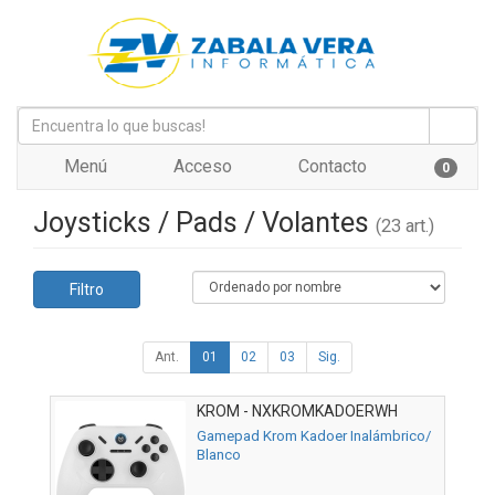
Menú
Acceso
Contacto
0
Joysticks / Pads / Volantes
(23 art.)
Filtro
Ant.
01
02
03
Sig.
KROM - NXKROMKADOERWH
Gamepad Krom Kadoer Inalámbrico/
Blanco