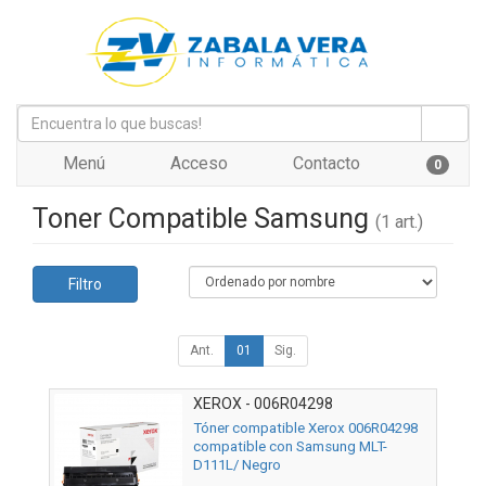
Menú
Acceso
Contacto
0
Toner Compatible Samsung
(1 art.)
Filtro
Ant.
01
Sig.
XEROX - 006R04298
Tóner compatible Xerox 006R04298
compatible con Samsung MLT-
D111L/ Negro