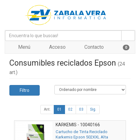
Menú
Acceso
Contacto
0
Consumibles reciclados Epson
(24
art.)
Filtro
Ant.
01
02
03
Sig.
KARKEMIS - 10040166
Cartucho de Tinta Reciclado
Karkemis Epson 502XXL Alta