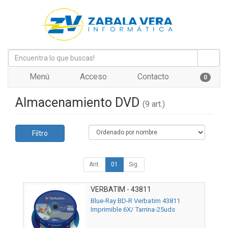
Menú
Acceso
Contacto
0
Almacenamiento DVD
(9 art.)
Filtro
Ant.
01
Sig.
VERBATIM - 43811
Blue-Ray BD-R Verbatim 43811
Imprimible 6X/ Tarrina-25uds