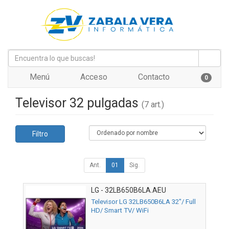
Menú
Acceso
Contacto
0
Televisor 32 pulgadas
(7 art.)
Filtro
Ant.
01
Sig.
LG - 32LB650B6LA.AEU
Televisor LG 32LB650B6LA 32"/ Full
HD/ Smart TV/ WiFi