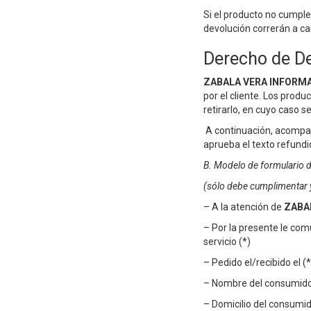
Si el producto no cumple 
devolución correrán a car
Derecho de De
ZABALA VERA INFORMAT
por el cliente. Los prod
retirarlo, en cuyo caso 
A continuación, acompañ
aprueba el texto refundi
B. Modelo de formulario d
(sólo debe cumplimentar y 
– A la atención de
ZABAL
– Por la presente le com
servicio (*)
– Pedido el/recibido el (*
– Nombre del consumidor
– Domicilio del consumid