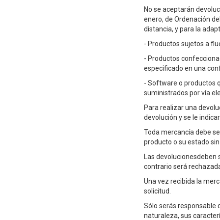
No se aceptarán devoluci
enero, de Ordenación del
distancia, y para la adap
- Productos sujetos a fl
- Productos confecciona
especificado en una conf
- Software o productos q
suministrados por vía e
Para realizar una devoluc
devolución y se le indica
Toda mercancía debe ser 
producto o su estado sin
Las devolucionesdeben se
contrario será rechazada
Una vez recibida la merc
solicitud.
Sólo serás responsable d
naturaleza, sus caracter