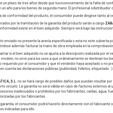
e un plazo de tres años desde que tuvoconocimiento de la falta de co
 un año para los bienes de segunda mano. El profesional odistribuidor d
ta de conformidad del producto, el consumidor puede dirigirse tanto al 
rados por la tramitación de la garantía del producto serán a cargo
ZABA
onformidad existe en el bien adquirido. Siempre será bajo las instruccio
o enviado no presente la avería especificada o esta no este cubierta por
iéndose además facturar la mano de obra empleada en la comprobación 
mar si el bien adquirido no se ajusta a la descripción realizada por el 
odelo, no sirve para los usos a que ordinariamente se destinan los bi
o requerido por el consumidor y que el vendedor haya aceptado o no pr
n cuenta las declaraciones públicas (publicidad, folletos, etiquetado...
ICA, S.L.
no se hará cargo de posibles daños que puedan resultar por 
o circuito. La garantía no será válida en caso de factores externos al
ccesorios inadecuados o prohibidos por los fabricantes, caídas, agua, fu
orizadas por los fabricantes.
a garantía, el consumidor podrá hacerlo directamente con el fabricante 
s indicadas para ello.