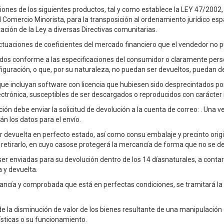
ones de los siguientes productos, tal y como establece la LEY 47/2002,
 Comercio Minorista, para la transposición al ordenamiento jurídico esp
tación de la Ley a diversas Directivas comunitarias.
uctuaciones de coeficientes del mercado financiero que el vendedor no p
dos conforme a las especificaciones del consumidor o claramente per
iguración, o que, por su naturaleza, no puedan ser devueltos, puedan d
ue incluyan software con licencia que hubiesen sido desprecintados por
lectrónica, susceptibles de ser descargados o reproducidos con carácte
ión debe enviar la solicitud de devolución a la cuenta de correo:
. Una v
rán los datos para el envío.
devuelta en perfecto estado, así como consu embalaje y precinto origin
 retirarlo, en cuyo casose protegerá la mercancía de forma que no se de
r enviadas para su devolución dentro de los 14 díasnaturales, a conta
 y devuelta.
ancía y comprobada que está en perfectas condiciones, se tramitará la de
e la disminución de valor de los bienes resultante de una manipulación 
ísticas o su funcionamiento.