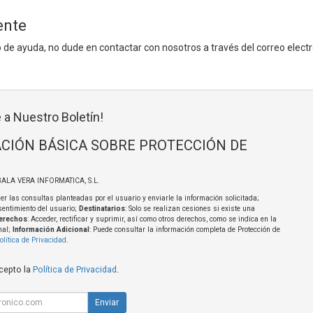
ente
po de ayuda, no dude en contactar con nosotros a través del correo elect
 a Nuestro Boletín!
CIÓN BÁSICA SOBRE PROTECCIÓN DE
BALA VERA INFORMATICA, S.L.
er las consultas planteadas por el usuario y enviarle la información solicitada;
sentimiento del usuario;
Destinatarios
: Solo se realizan cesiones si existe una
erechos
: Acceder, rectificar y suprimir, así como otros derechos, como se indica en la
nal;
Información Adicional
: Puede consultar la información completa de Protección de
olítica de Privacidad
.
acepto la
Política de Privacidad
.
Enviar