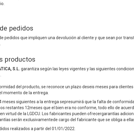
io.
de pedidos
de pedidos que impliquen una devolución al cliente y que sean por tra
.
os productos
ICA, S.L.
garantiza según las leyes vigentes y las siguientes condic
.
ormidad del producto, se reconoce un plazo deseis meses para clientes p
del momento de la entrega.
24 meses siguientes a la entrega sepresumirá que la falta de conformi
 los restantes 12meses que el bien era no conforme, todo ello de acuer
en virtud de la LGDCU. Los fabricantes pueden ofrecergarantías adicion
antías serán exclusivamentede cargo del fabricante que se obliga a ella
idos realizados a partir del 01/01/2022.