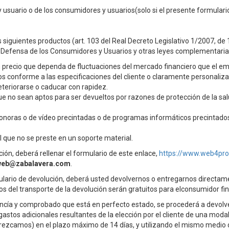
 usuario o de los consumidores y usuarios(solo si el presente formulari
 siguientes productos (art. 103 del Real Decreto Legislativo 1/2007, de
la Defensa de los Consumidores y Usuarios y otras leyes complementaria
 precio que dependa de fluctuaciones del mercado financiero que el em
s conforme a las especificaciones del cliente o claramente personaliza
teriorarse o caducar con rapidez.
e no sean aptos para ser devueltos por razones de protección de la sal
onoras o de vídeo precintadas o de programas informáticos precintados
al que no se preste en un soporte material.
ción, deberá rellenar el formulario de este enlace,
https://www.web4pro
web@zabalavera.com
.
lario de devolución, deberá usted devolvernos o entregarnos directame
os del transporte de la devolución serán gratuitos para elconsumidor fin
ncía y comprobado que está en perfecto estado, se procederá a devolve
 gastos adicionales resultantes de la elección por el cliente de una mo
rezcamos) en el plazo máximo de 14 días, y utilizando el mismo medio 