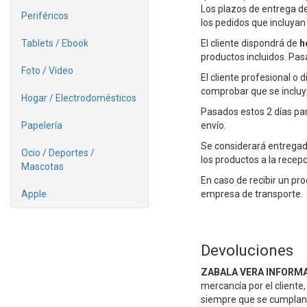
Los plazos de entrega de
Periféricos
los pedidos que incluyan
Tablets / Ebook
El cliente dispondrá de
h
productos incluidos. Pa
Foto / Video
El cliente profesional o
comprobar que se incluye
Hogar / Electrodomésticos
Pasados estos 2 días par
Papelería
envío.
Se considerará entregado
Ocio / Deportes /
los productos a la recep
Mascotas
En caso de recibir un p
Apple
empresa de transporte.
Devoluciones
ZABALA VERA INFORMAT
mercancía por el cliente,
siempre que se cumplan 