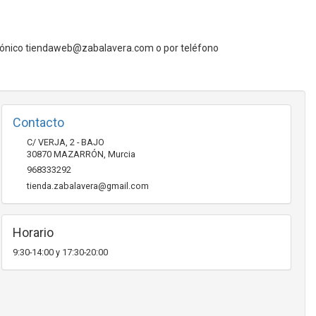
rónico
tiendaweb@zabalavera.com o por teléfono
Contacto
C/ VERJA, 2 - BAJO
30870
MAZARRÓN
,
Murcia
968333292
tienda.zabalavera@gmail.com
Horario
9:30-14:00 y 17:30-20:00