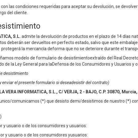
con las condiciones requeridas para aceptar su devolución, se devolverá 
go del cliente.
sistimiento
ICA, S.L.
admite la devolución de productos en el plazo de 14 días na
uctos deberán ser devueltos en perfecto estado,
salvo que este embalaje 
se protegerá la mercancía deforma que no se deteriore durante el transp
amos modelo de formulario de desistimientoextraído del Real Decreto 
do de la Ley General para laDefensa de los Consumidores y Usuarios y 
e desistimiento
enviar el presente formulario si deseadesistir del contrato)
A VERA INFORMATICA, S.L.,
C/ VERJA, 2 - BAJO, C.P. 30870, Murcia
unico/comunicamos (*) que desisto demi/desistimos de nuestro (*) cont
)
 y usuario o de los consumidores y usuarios:
or y usuario o de los consumidores yusuarios: