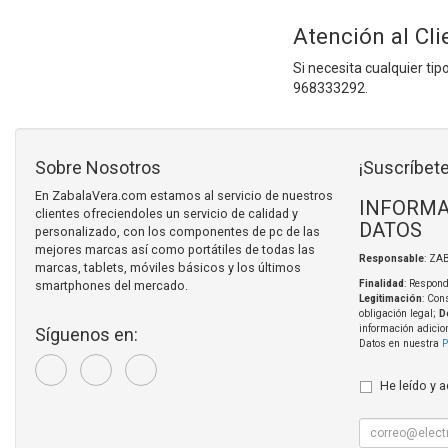
Atención al Cli
Si necesita cualquier ti
968333292.
Sobre Nosotros
¡Suscríbete
En ZabalaVera.com estamos al servicio de nuestros
INFORMA
clientes ofreciendoles un servicio de calidad y
DATOS
personalizado, con los componentes de pc de las
mejores marcas así como portátiles de todas las
Responsable
: ZA
marcas, tablets, móviles básicos y los últimos
smartphones del mercado.
Finalidad
: Respond
Legitimación
: Con
obligación legal;
D
información adicio
Síguenos en:
Datos en nuestra
P
He leído y 