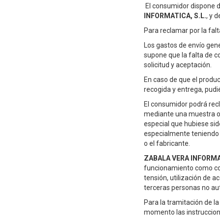
El consumidor dispone d
INFORMATICA, S.L.
,
y de
Para reclamar por la fal
Los gastos de envío gene
supone que la falta de c
solicitud y aceptación.
En caso de que el product
recogida y entrega, pud
El consumidor podrá recla
mediante una muestra o m
especial que hubiese sid
especialmente teniendo e
o el fabricante.
ZABALA VERA INFORMAT
funcionamiento como cort
tensión, utilización de a
terceras personas no aut
Para la tramitación de l
momento las instruccione