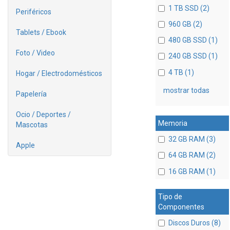
1 TB SSD (2)
Periféricos
960 GB (2)
Tablets / Ebook
480 GB SSD (1)
Foto / Video
240 GB SSD (1)
4 TB (1)
Hogar / Electrodomésticos
mostrar todas
Papelería
Ocio / Deportes /
Memoria
Mascotas
32 GB RAM (3)
Apple
64 GB RAM (2)
16 GB RAM (1)
Tipo de
Componentes
Discos Duros (8)