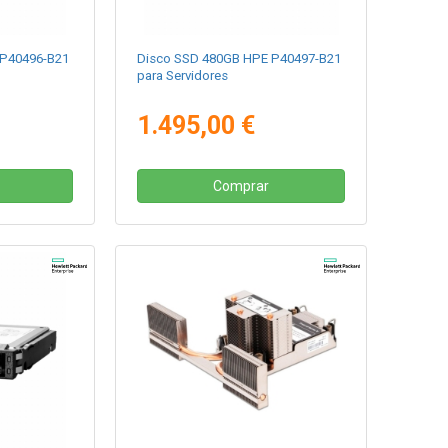
 P40496-B21
Disco SSD 480GB HPE P40497-B21
para Servidores
1.495,00 €
Comprar