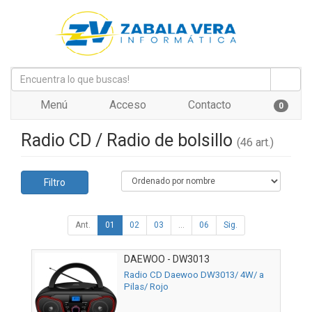
Menú
Acceso
Contacto
0
Radio CD / Radio de bolsillo
(46 art.)
Filtro
Ant.
01
02
03
...
06
Sig.
DAEWOO - DW3013
Radio CD Daewoo DW3013/ 4W/ a
Pilas/ Rojo