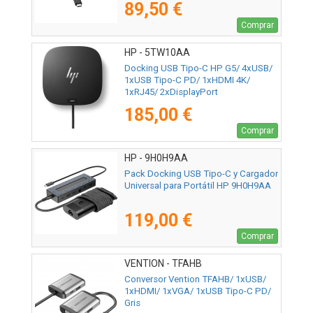
89,50 €
Comprar
HP - 5TW10AA
Docking USB Tipo-C HP G5/ 4xUSB/
1xUSB Tipo-C PD/ 1xHDMI 4K/
1xRJ45/ 2xDisplayPort
185,00 €
Comprar
HP - 9H0H9AA
Pack Docking USB Tipo-C y Cargador
Universal para Portátil HP 9H0H9AA
119,00 €
Comprar
VENTION - TFAHB
Conversor Vention TFAHB/ 1xUSB/
1xHDMI/ 1xVGA/ 1xUSB Tipo-C PD/
Gris