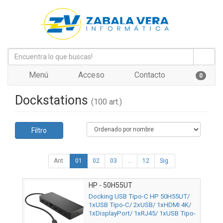
Menú
Acceso
Contacto
0
Dockstations
(100 art.)
Filtro
Ant.
01
02
03
...
12
Sig.
HP - 50H55UT
Docking USB Tipo-C HP 50H55UT/
1xUSB Tipo-C/ 2xUSB/ 1xHDMI 4K/
1xDisplayPort/ 1xRJ45/ 1xUSB Tipo-
C PD