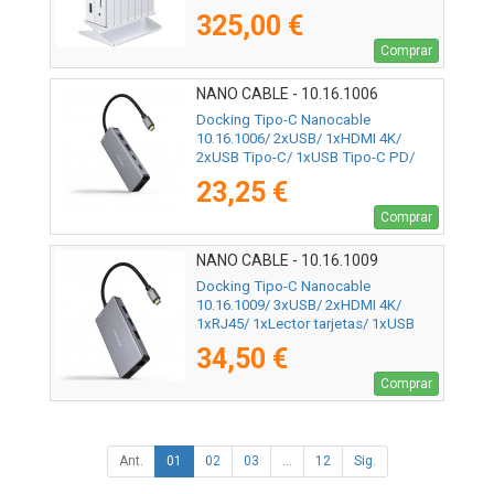
1xHDMI 4K/ 1xRJ45/ 1xJack 3.5/
325,00 €
1xLector de Tarjetas/ Blanco
Comprar
NANO CABLE - 10.16.1006
Docking Tipo-C Nanocable
10.16.1006/ 2xUSB/ 1xHDMI 4K/
2xUSB Tipo-C/ 1xUSB Tipo-C PD/
Gris
23,25 €
Comprar
NANO CABLE - 10.16.1009
Docking Tipo-C Nanocable
10.16.1009/ 3xUSB/ 2xHDMI 4K/
1xRJ45/ 1xLector tarjetas/ 1xUSB
Tipo-C PD/ Gris
34,50 €
Comprar
Ant.
01
02
03
...
12
Sig.