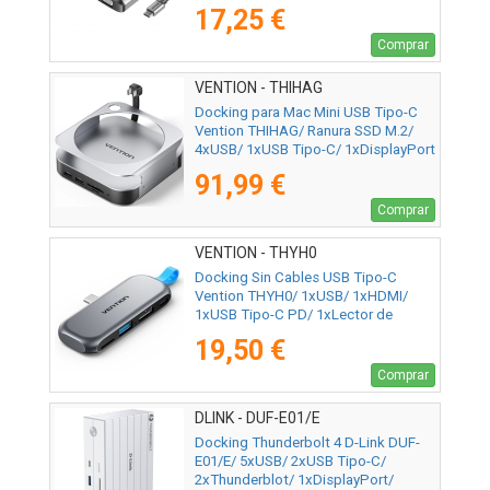
17,25 €
Comprar
VENTION - THIHAG
Docking para Mac Mini USB Tipo-C
Vention THIHAG/ Ranura SSD M.2/
4xUSB/ 1xUSB Tipo-C/ 1xDisplayPort
4K/ 1xLector Tarjetas/ 1xJack 3.5mm
91,99 €
Comprar
VENTION - THYH0
Docking Sin Cables USB Tipo-C
Vention THYH0/ 1xUSB/ 1xHDMI/
1xUSB Tipo-C PD/ 1xLector de
Tarjetas/ Gris
19,50 €
Comprar
DLINK - DUF-E01/E
Docking Thunderbolt 4 D-Link DUF-
E01/E/ 5xUSB/ 2xUSB Tipo-C/
2xThunderblot/ 1xDisplayPort/