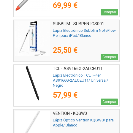
69,99 €
Comprar
SUBBLIM - SUBPEN-IOS001
Lápiz Electrónico Subblim NoteFlow
Pen para iPad/ Blanco
25,50 €
Comprar
TCL - AS9166G-2ALCEU11
Lápiz Electrónico TCL T-Pen
AS9166G-2ALCEU11/ Universal/
Negro
57,99 €
Comprar
VENTION - KQGW0
Lápiz Óptico Vention KQGW0/ para
Apple/ Blanco