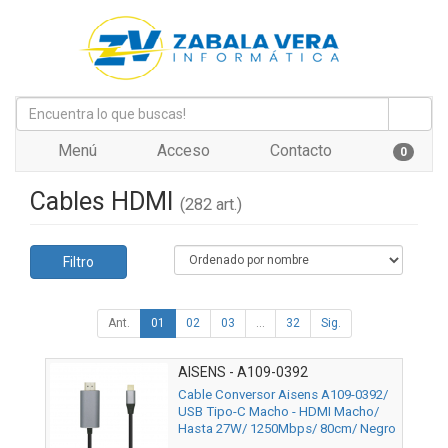
Menú
Acceso
Contacto
0
Cables HDMI
(282 art.)
Filtro
Ant.
01
02
03
...
32
Sig.
AISENS - A109-0392
Cable Conversor Aisens A109-0392/
USB Tipo-C Macho - HDMI Macho/
Hasta 27W/ 1250Mbps/ 80cm/ Negro