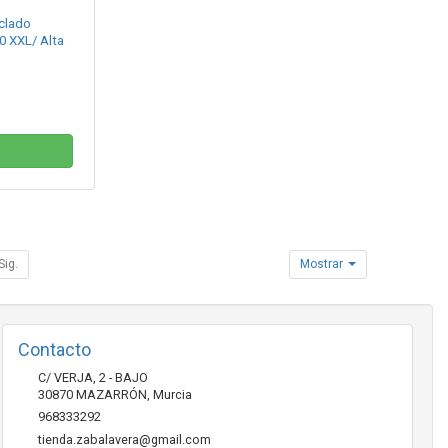
clado
 XXL/ Alta
Sig.
Mostrar
Contacto
C/ VERJA, 2 - BAJO
30870
MAZARRÓN
,
Murcia
968333292
tienda.zabalavera@gmail.com