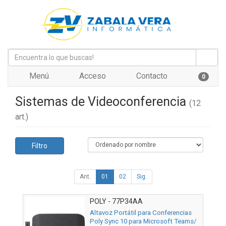
Menú
Acceso
Contacto
0
Sistemas de Videoconferencia
(12
art.)
Filtro
Ant.
01
02
Sig.
POLY - 77P34AA
Altavoz Portátil para Conferencias
Poly Sync 10 para Microsoft Teams/