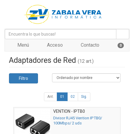
Menú
Acceso
Contacto
0
Adaptadores de Red
(12 art.)
Filtro
Ant.
01
02
Sig.
VENTION - IPTB0
Divisor RJ45 Vention IPTB0/
100Mbps/ 2 uds