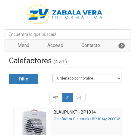
Menú
Acceso
Contacto
0
Calefactores
(4 art.)
Filtro
Ant.
01
Sig.
BLAUPUNKT - BP1014
Calefactor Blaupunkt BP1014/ 2000W