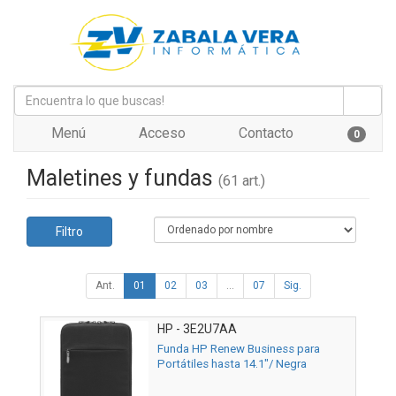
Menú
Acceso
Contacto
0
Maletines y fundas
(61 art.)
Filtro
Ant.
01
02
03
...
07
Sig.
HP - 3E2U7AA
Funda HP Renew Business para
Portátiles hasta 14.1"/ Negra