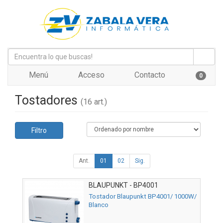
Menú
Acceso
Contacto
0
Tostadores
(16 art.)
Filtro
Ant.
01
02
Sig.
BLAUPUNKT - BP4001
Tostador Blaupunkt BP4001/ 1000W/
Blanco