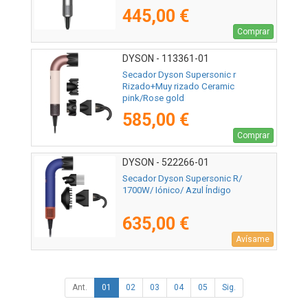
445,00 €
Comprar
DYSON - 113361-01
Secador Dyson Supersonic r
Rizado+Muy rizado Ceramic
pink/Rose gold
585,00 €
Comprar
DYSON - 522266-01
Secador Dyson Supersonic R/
1700W/ Iónico/ Azul Índigo
635,00 €
Avísame
Ant.
01
02
03
04
05
Sig.