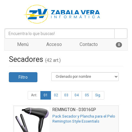
Menú
Acceso
Contacto
0
Secadores
(42 art.)
Filtro
Ant.
01
02
03
04
05
Sig.
REMINGTON - D3016GP
Pack Secador y Plancha para el Pelo
Remington Style Essentials