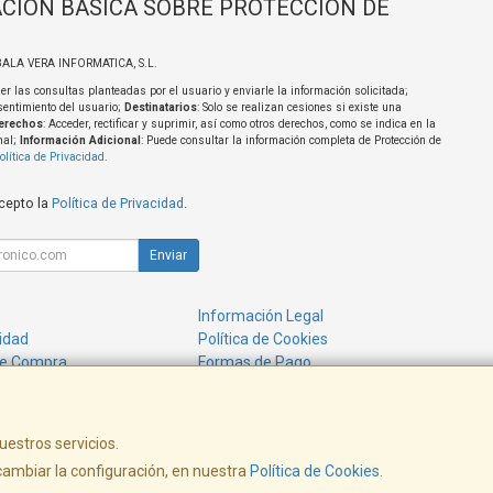
CIÓN BÁSICA SOBRE PROTECCIÓN DE
BALA VERA INFORMATICA, S.L.
er las consultas planteadas por el usuario y enviarle la información solicitada;
sentimiento del usuario;
Destinatarios
: Solo se realizan cesiones si existe una
erechos
: Acceder, rectificar y suprimir, así como otros derechos, como se indica en la
nal;
Información Adicional
: Puede consultar la información completa de Protección de
olítica de Privacidad
.
acepto la
Política de Privacidad
.
Enviar
Información Legal
cidad
Política de Cookies
de Compra
Formas de Pago
uestros servicios.
ambiar la configuración, en nuestra
Política de Cookies
.
, , , , España. - C.I.F.: B21672183 - Tfno: