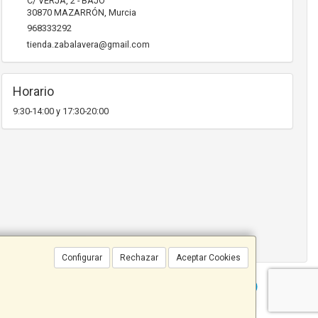
C/ VERJA, 2 - BAJO
30870
MAZARRÓN
,
Murcia
968333292
tienda.zabalavera@gmail.com
Horario
9:30-14:00 y 17:30-20:00
Configurar
Rechazar
Aceptar Cookies