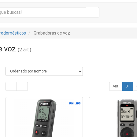
trodomésticos
Grabadoras de voz
e voz
(2 art.)
Ant.
01