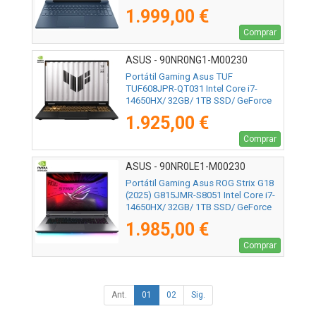
Sin Sistema Operativo
1.999,00 €
Comprar
ASUS - 90NR0NG1-M00230
Portátil Gaming Asus TUF
TUF608JPR-QT031 Intel Core i7-
14650HX/ 32GB/ 1TB SSD/ GeForce
RTX 5070/ 16"/ Sin Sistema Operativo
1.925,00 €
Comprar
ASUS - 90NR0LE1-M00230
Portátil Gaming Asus ROG Strix G18
(2025) G815JMR-S8051 Intel Core i7-
14650HX/ 32GB/ 1TB SSD/ GeForce
RTX 5060/ 18"/ Sin Sistema Operativo
1.985,00 €
Comprar
Ant.
01
02
Sig.