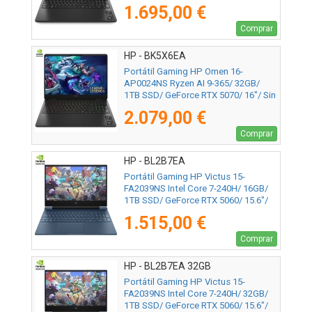
Sistema Operativo
1.695,00 €
Comprar
HP - BK5X6EA
Portátil Gaming HP Omen 16-
AP0024NS Ryzen AI 9-365/ 32GB/
1TB SSD/ GeForce RTX 5070/ 16"/ Sin
Sistema Operativo
2.079,00 €
Comprar
HP - BL2B7EA
Portátil Gaming HP Victus 15-
FA2039NS Intel Core 7-240H/ 16GB/
1TB SSD/ GeForce RTX 5060/ 15.6"/
Sin Sistema Operativo
1.515,00 €
Comprar
HP - BL2B7EA 32GB
Portátil Gaming HP Victus 15-
FA2039NS Intel Core 7-240H/ 32GB/
1TB SSD/ GeForce RTX 5060/ 15.6"/