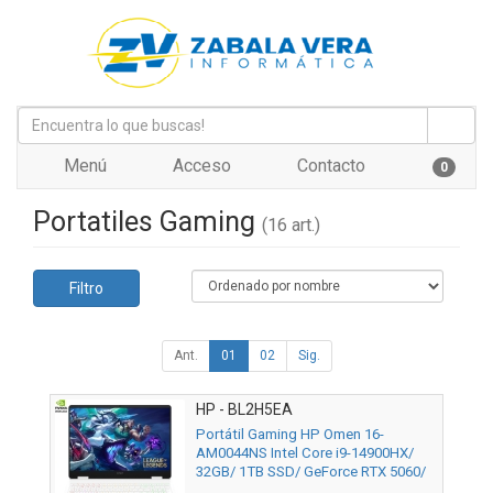
Menú
Acceso
Contacto
0
Portatiles Gaming
(16 art.)
Filtro
Ant.
01
02
Sig.
HP - BL2H5EA
Portátil Gaming HP Omen 16-
AM0044NS Intel Core i9-14900HX/
32GB/ 1TB SSD/ GeForce RTX 5060/
16"/ Sin Sistema Operativo