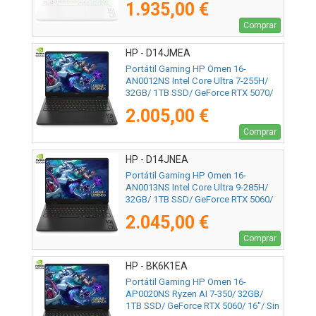
1.935,00 €
Comprar
HP - D14JMEA
Portátil Gaming HP Omen 16-
AN0012NS Intel Core Ultra 7-255H/
32GB/ 1TB SSD/ GeForce RTX 5070/
16"/ Sin Sistema Operativo
2.005,00 €
Comprar
HP - D14JNEA
Portátil Gaming HP Omen 16-
AN0013NS Intel Core Ultra 9-285H/
32GB/ 1TB SSD/ GeForce RTX 5060/
16"/ Sin Sistema Operativo
2.045,00 €
Comprar
HP - BK6K1EA
Portátil Gaming HP Omen 16-
AP0020NS Ryzen AI 7-350/ 32GB/
1TB SSD/ GeForce RTX 5060/ 16"/ Sin