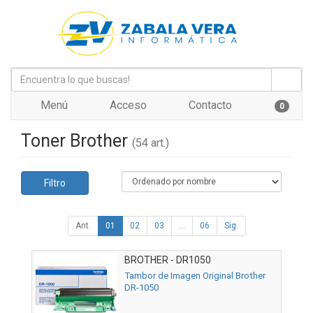
Menú
Acceso
Contacto
0
Toner Brother
(54 art.)
Filtro
Ant.
01
02
03
...
06
Sig.
BROTHER - DR1050
Tambor de Imagen Original Brother
DR-1050