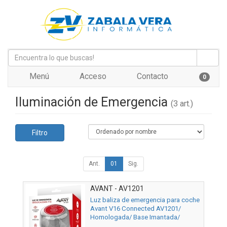
Menú
Acceso
Contacto
0
Iluminación de Emergencia
(3 art.)
Filtro
Ant.
01
Sig.
AVANT - AV1201
Luz baliza de emergencia para coche
Avant V16 Connected AV1201/
Homologada/ Base Imantada/
Geolocalizable/ Funciona a Pilas