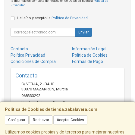
la información completa de Protección de Datos en nuestra
Política de
Privacidad
.
He leído y acepto la
Política de Privacidad
.
Enviar
Contacto
Información Legal
Política Privacidad
Política de Cookies
Condiciones de Compra
Formas de Pago
Contacto
C/ VERJA, 2 - BAJO
30870
MAZARRÓN
,
Murcia
968333292
tienda.zabalavera@gmail.com
Política de Cookies de tienda.zabalavera.com
Configurar
Rechazar
Aceptar Cookies
Horario
9:30-14:00 y 17:30-20:00
Utilizamos cookies propias y de terceros para mejorar nuestros