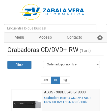
Menú
Acceso
Contacto
0
Grabadoras CD/DVD+-RW
(1 art.)
Filtro
Ant.
01
Sig.
ASUS - 90DD0340-B19000
Grabadora Interna CD/DVD Asus
DRW-08D6MT/ 8X/ 5.25"/ Bulk