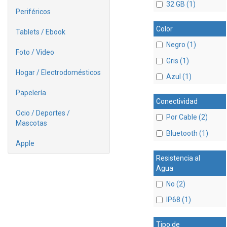
32 GB (1)
Periféricos
Color
Tablets / Ebook
Negro (1)
Foto / Video
Gris (1)
Hogar / Electrodomésticos
Azul (1)
Papelería
Conectividad
Ocio / Deportes /
Por Cable (2)
Mascotas
Bluetooth (1)
Apple
Resistencia al
Agua
No (2)
IP68 (1)
Tipo de