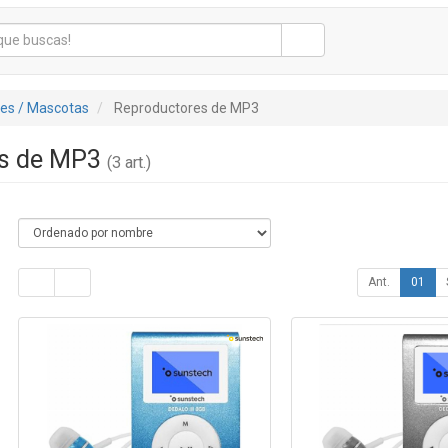
tes / Mascotas
Reproductores de MP3
es de MP3
(3 art.)
Ant.
01