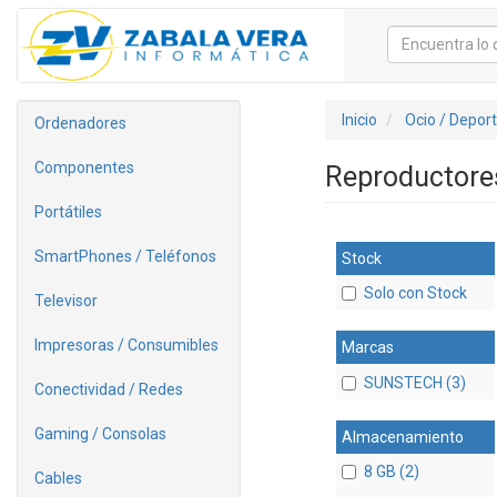
Inicio
Ocio / Depor
Ordenadores
Componentes
Reproductor
Portátiles
SmartPhones / Teléfonos
Stock
Solo con Stock
Televisor
Impresoras / Consumibles
Marcas
SUNSTECH (3)
Conectividad / Redes
Gaming / Consolas
Almacenamiento
8 GB (2)
Cables