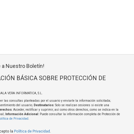
 a Nuestro Boletín!
CIÓN BÁSICA SOBRE PROTECCIÓN DE
BALA VERA INFORMATICA, S.L.
er las consultas planteadas por el usuario y enviarle la información solicitada;
sentimiento del usuario;
Destinatarios
: Solo se realizan cesiones si existe una
erechos
: Acceder, rectificar y suprimir, así como otros derechos, como se indica en la
nal;
Información Adicional
: Puede consultar la información completa de Protección de
olítica de Privacidad
.
acepto la
Política de Privacidad
.