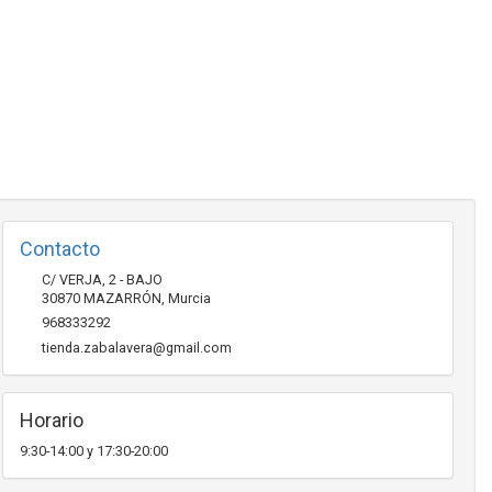
Contacto
C/ VERJA, 2 - BAJO
30870
MAZARRÓN
,
Murcia
968333292
tienda.zabalavera@gmail.com
Horario
9:30-14:00 y 17:30-20:00