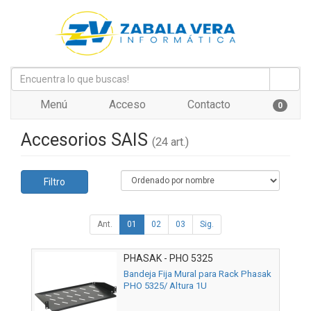
Menú
Acceso
Contacto
0
Accesorios SAIS
(24 art.)
Filtro
Ant.
01
02
03
Sig.
PHASAK - PHO 5325
Bandeja Fija Mural para Rack Phasak
PHO 5325/ Altura 1U