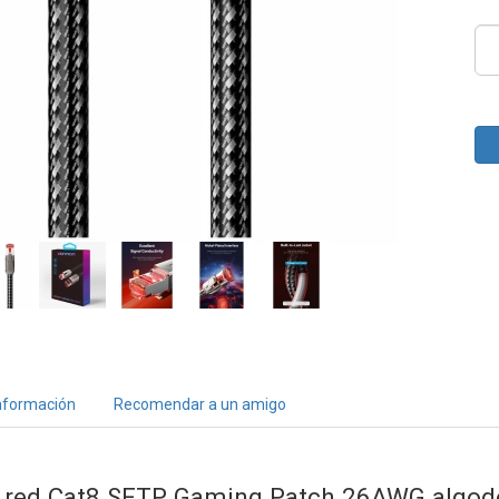
nformación
Recomendar a un amigo
e red Cat8 SFTP Gaming Patch 26AWG algod