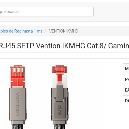
bles de Red hasta 1 mt
VENTION IKMHD
 RJ45 SFTP Vention IKMHG Cat.8/ Gamin
M
P
E
Di