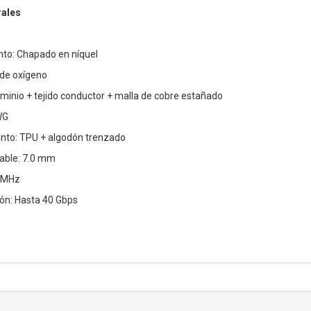
rales
nto: Chapado en níquel
 de oxígeno
uminio + tejido conductor + malla de cobre estañado
WG
ento: TPU + algodón trenzado
cable: 7.0 mm
 MHz
ión: Hasta 40 Gbps