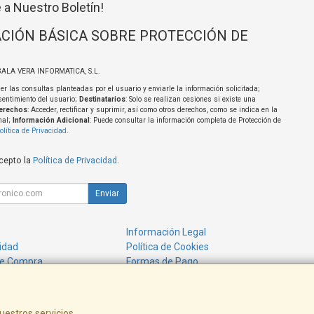
 a Nuestro Boletín!
CIÓN BÁSICA SOBRE PROTECCIÓN DE
BALA VERA INFORMATICA, S.L.
er las consultas planteadas por el usuario y enviarle la información solicitada;
sentimiento del usuario;
Destinatarios
: Solo se realizan cesiones si existe una
erechos
: Acceder, rectificar y suprimir, así como otros derechos, como se indica en la
nal;
Información Adicional
: Puede consultar la información completa de Protección de
olítica de Privacidad
.
acepto la
Política de Privacidad
.
Enviar
Información Legal
cidad
Política de Cookies
de Compra
Formas de Pago
uestros servicios.