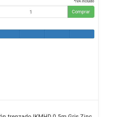
*IVA Incluido
Comprar
ón trenzado IKMHD 0.5m Gris Zinc